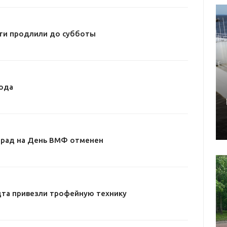
ти продлили до субботы
ода
арад на День ВМФ отменен
дта привезли трофейную технику