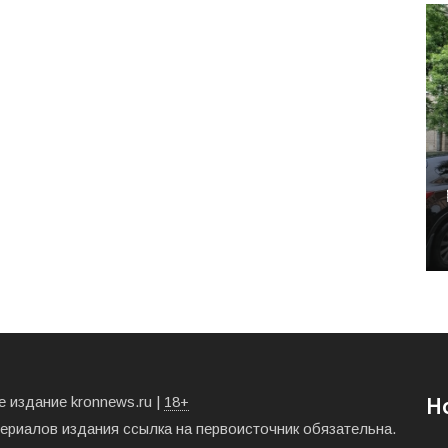
 издание kronnews.ru |
18+
Н
териалов издания ссылка на первоисточник обязательна.