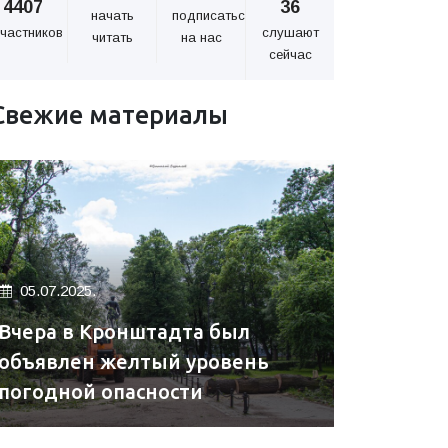
4407
36
начать
подписаться
частников
слушают
читать
на нас
сейчас
Свежие материалы
05.07.2025.
Вчера в Кронштадта был
объявлен желтый уровень
погодной опасности