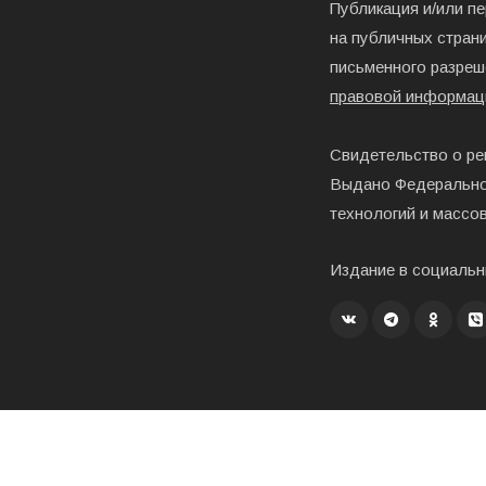
Публикация и/или п
на публичных страни
письменного разреш
правовой информац
Свидетельство о ре
Выдано Федерально
технологий и массо
Издание в социальн
Создание, хостинг и развитие – «Exholm»