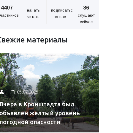
4407
36
начать
подписаться
частников
слушают
читать
на нас
сейчас
Свежие материалы
05.07.2025.
Вчера в Кронштадта был
объявлен желтый уровень
погодной опасности