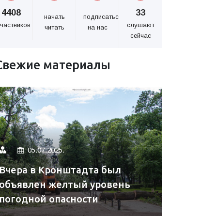
4408
33
начать
подписаться
частников
слушают
читать
на нас
сейчас
Свежие материалы
05.07.2025.
Вчера в Кронштадта был
объявлен желтый уровень
погодной опасности