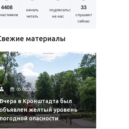
4408
33
начать
подписаться
частников
слушают
читать
на нас
сейчас
Свежие материалы
05.07.2025.
Вчера в Кронштадта был
объявлен желтый уровень
погодной опасности