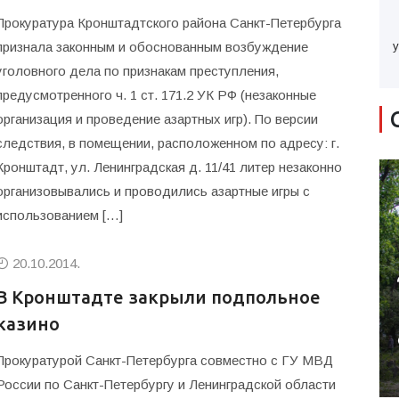
Прокуратура Кронштадтского района Санкт-Петербурга
признала законным и обоснованным возбуждение
у
уголовного дела по признакам преступления,
предусмотренного ч. 1 ст. 171.2 УК РФ (незаконные
организация и проведение азартных игр). По версии
следствия, в помещении, расположенном по адресу: г.
Кронштадт, ул. Ленинградская д. 11/41 литер незаконно
организовывались и проводились азартные игры с
использованием […]
20.10.2014.
В Кронштадте закрыли подпольное
казино
Прокуратурой Санкт-Петербурга совместно с ГУ МВД
России по Санкт-Петербургу и Ленинградской области