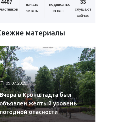
4407
33
начать
подписаться
частников
слушают
читать
на нас
сейчас
Свежие материалы
05.07.2025.
Вчера в Кронштадта был
объявлен желтый уровень
погодной опасности