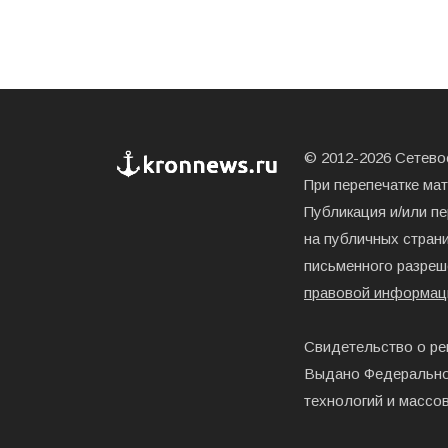
© 2012-2026 Сетевое
При перепечатке ма
Публикация и/или п
на публичных страни
письменного разреш
правовой информац
Свидетельство о ре
Выдано Федерально
технологий и массо