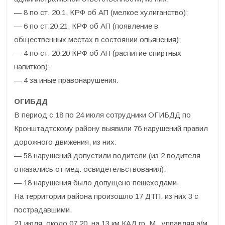
— 8 по ст. 20.1. КРФ об АП (мелкое хулиганство);
— 6 по ст.20.21. КРФ об АП (появление в
общественных местах в состоянии опьянения);
— 4 по ст. 20.20 КРФ об АП (распитие спиртных
напитков);
— 4 за иные правонарушения.
ОГИБДД
В период с 18 по 24 июля сотрудники ОГИБДД по
Кронштадтскому району выявили 76 нарушений правил
дорожного движения, из них:
— 58 нарушений допустили водители (из 2 водителя
отказались от мед. освидетельствования);
— 18 нарушения было допущено пешеходами.
На территории района произошло 17 ДТП, из них 3 с
пострадавшими.
21 июля, около 07.20, на 13 км КАД гр. М., управляя а/м