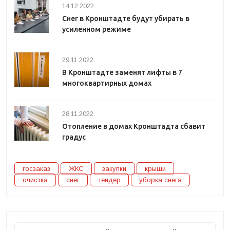
14.12.2022.
Снег в Кронштадте будут убирать в
усиленном режиме
29.11.2022.
В Кронштадте заменят лифты в 7
многоквартирных домах
28.11.2022.
Отопление в домах Кронштадта сбавит
градус
госзаказ
ЖКС
закупки
крыши
очистка
снег
тендер
уборка снега