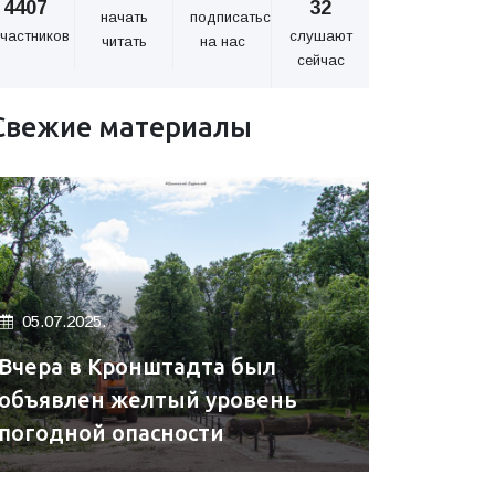
4407
32
начать
подписаться
частников
слушают
читать
на нас
сейчас
Свежие материалы
05.07.2025.
Вчера в Кронштадта был
объявлен желтый уровень
погодной опасности