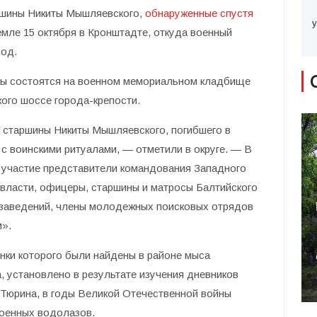
аршины Никиты Мышляевского,
обнаруженные спустя
у
емле 15 октября в Кронштадте, откуда военный
ход.
ны состоятся на военном мемориальном кладбище
ого шоссе города-крепости.
 старшины Никиты Мышляевского, погибшего в
и с воинскими ритуалами, — отметили в округе. — В
 участие представители командования Западного
й власти, офицеры, старшины и матросы Балтийского
 заведений, члены молодежных поисковых отрядов
и».
нки которого были найдены в районе мыса
, установлено в результате изучения дневников
Тюрина, в годы Великой Отечественной войны
оенных водолазов.