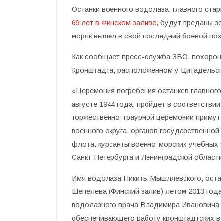
Останки военного водолаза, главного ст
69 лет в Финском заливе
, будут преданы з
моряк вышел в свой последний боевой по
Как сообщает пресс-служба ЗВО, похоро
Кронштадта, расположенном у Цитадельск
«Церемония погребения останков главного
августе 1944 года, пройдет в соответстви
торжественно-траурной церемонии примут
военного округа, органов государственно
флота, курсанты военно-морских учебных
Санкт-Петербурга и Ленинградской област
Имя водолаза Никиты Мышляевского, оста
Шепелева (Финский залив) летом 2013 года
водолазного врача Владимира Ивановича 
обеспечивающего работу кронштадтских в