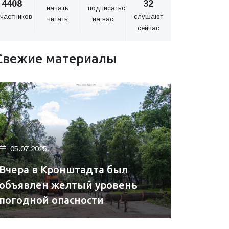
4408
32
начать
подписаться
частников
слушают
читать
на нас
сейчас
Свежие материалы
05.07.2025.
Вчера в Кронштадта был
объявлен желтый уровень
погодной опасности