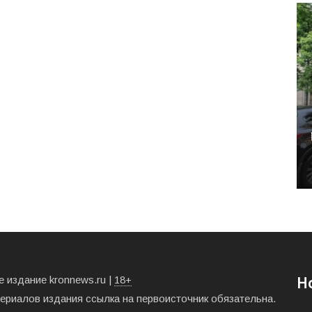
 издание kronnews.ru |
18+
Н
териалов издания ссылка на первоисточник обязательна.