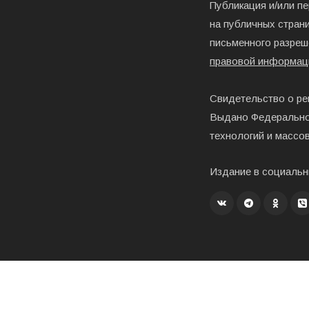
Публикация и/или п
на публичных страни
письменного разреш
правовой информац
Свидетельство о ре
Выдано Федерально
технологий и массо
Издание в социальн
Создание, хостинг и развитие – «Exholm»