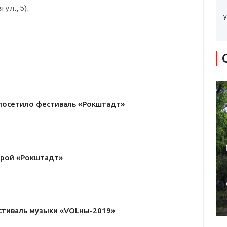
ул., 5).
у
 посетило фестиваль «Рокштадт»
орой «Рокштадт»
тиваль музыки «VOLны-2019»