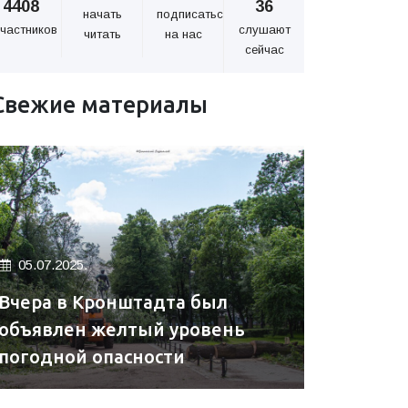
4408
36
начать
подписаться
частников
слушают
читать
на нас
сейчас
Свежие материалы
05.07.2025.
Вчера в Кронштадта был
объявлен желтый уровень
погодной опасности