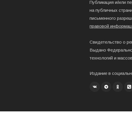
Публикация и/или п
на публичных страни
письменного разреш
правовой информац
Свидетельство о ре
Выдано Федерально
технологий и массо
Издание в социальн
Создание, хостинг и развитие – «Exholm»