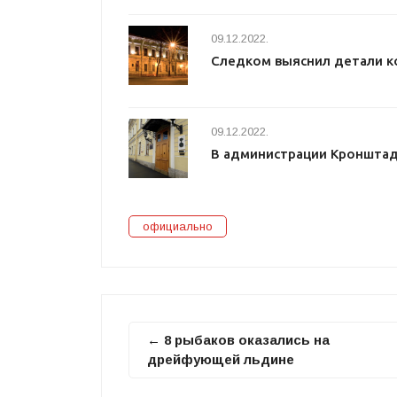
09.12.2022.
Следком выяснил детали к
09.12.2022.
В администрации Кроншта
официально
← 8 рыбаков оказались на
дрейфующей льдине