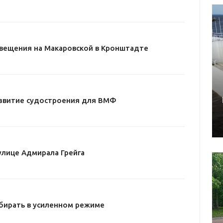
свещения на Макаровской в Кронштадте
звитие судостроения для ВМФ
улице Адмирала Грейга
бирать в усиленном режиме