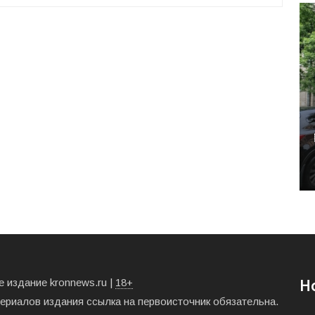
 издание kronnews.ru |
18+
Н
териалов издания ссылка на первоисточник обязательна.