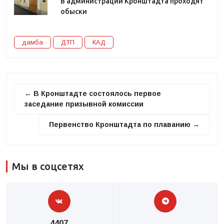
В администрации Кронштадта проходят
обыски
дамба
ДТП
КАД
← В Кронштадте состоялось первое
заседание призывной комиссии
Первенство Кронштадта по плаванию →
Мы в соцсетях
4407