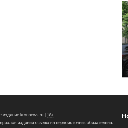
 издание kronnews.ru |
18+
Н
териалов издания ссылка на первоисточник обязательна.