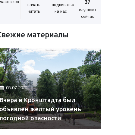
37
частников
начать
подписаться
слушают
читать
на нас
сейчас
Свежие материалы
05.07.2025.
Вчера в Кронштадта был
объявлен желтый уровень
погодной опасности