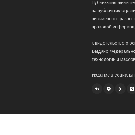
Публикация и/или п
на публичных страни
письменного разреш
правовой информац
Свидетельство о ре
Выдано Федерально
технологий и массо
Издание в социальн
Создание, хостинг и развитие – «Exholm»