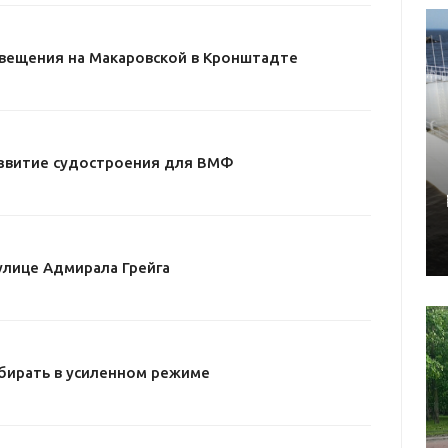
свещения на Макаровской в Кронштадте
звитие судостроения для ВМФ
улице Адмирала Грейга
бирать в усиленном режиме