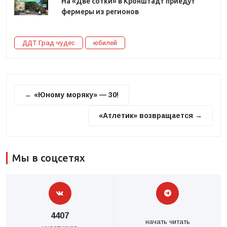
На «Две сотки» в Кронштадт приедут
фермеры из регионов
ДДТ Град чудес
юбилей
← «Юному моряку» — 30!
«Атлетик» возвращается →
Мы в соцсетях
4407
начать читать