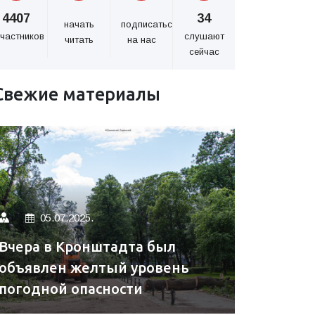
4407
34
начать
подписаться
частников
слушают
читать
на нас
сейчас
Свежие материалы
05.07.2025.
Вчера в Кронштадта был
объявлен желтый уровень
погодной опасности