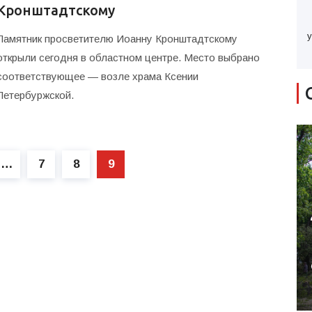
Кронштадтскому
у
Памятник просветителю Иоанну Кронштадтскому
открыли сегодня в областном центре. Место выбрано
соответствующее — возле храма Ксении
Петербуржской.
…
7
8
9