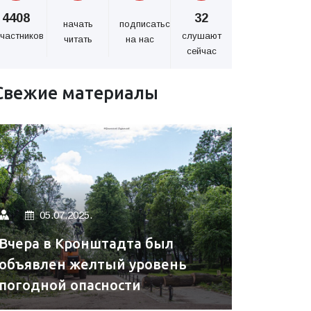
4408
32
начать
подписаться
частников
слушают
читать
на нас
сейчас
Свежие материалы
05.07.2025.
Вчера в Кронштадта был
объявлен желтый уровень
погодной опасности