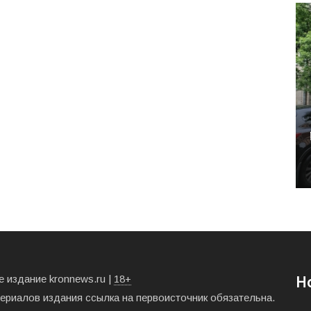
 издание kronnews.ru |
18+
Н
териалов издания ссылка на первоисточник обязательна.