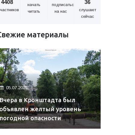
4408
36
начать
подписаться
частников
слушают
читать
на нас
сейчас
Свежие материалы
05.07.2025.
Вчера в Кронштадта был
объявлен желтый уровень
погодной опасности