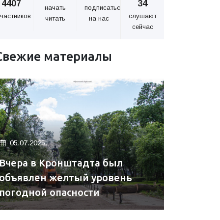
4407
34
начать
подписаться
частников
слушают
читать
на нас
сейчас
Свежие материалы
05.07.2025.
Вчера в Кронштадта был
объявлен желтый уровень
погодной опасности