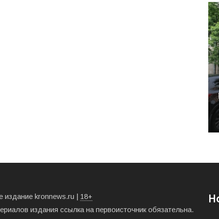
 издание kronnews.ru |
18+
Н
териалов издания ссылка на первоисточник обязательна.