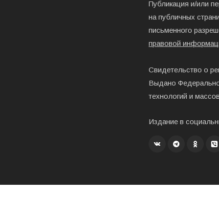
Публикация и/или п
на публичных страни
письменного разреш
правовой информац
Свидетельство о ре
Выдано Федерально
технологий и массо
Издание в социальн
Создание, хостинг и развитие – «Exholm»