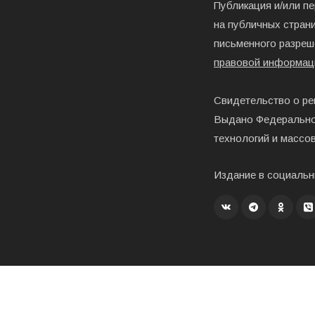
Публикация и/или п
на публичных страни
письменного разреш
правовой информац
Свидетельство о ре
Выдано Федерально
технологий и массо
Издание в социальн
Создание, хостинг и развитие – «Exholm»