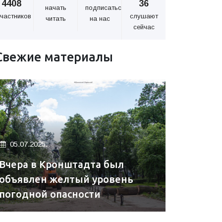
4408
36
начать
подписаться
частников
слушают
читать
на нас
сейчас
Свежие материалы
05.07.2025.
Вчера в Кронштадта был
объявлен желтый уровень
погодной опасности