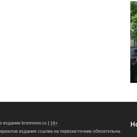
 издание kronnews.ru |
18+
Н
териалов издания ссылка на первоисточник обязательна.