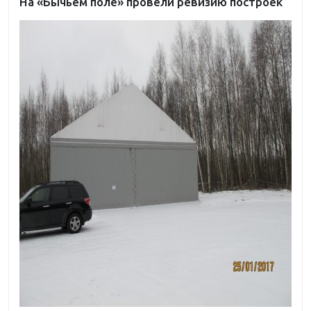
На «Бычьем поле» провели ревизию построек