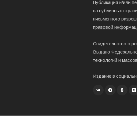
Публикация и/или п
на публичных страни
письменного разреш
правовой информац
Свидетельство о ре
Выдано Федерально
технологий и массо
Издание в социальн
Создание, хостинг и развитие – «Exholm»