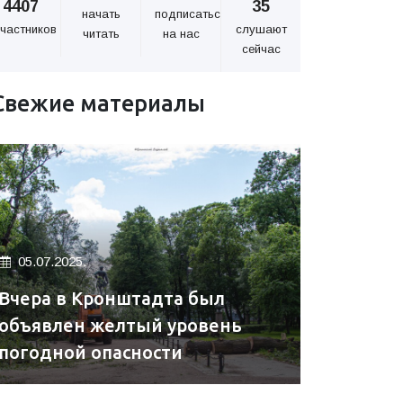
4407
35
начать
подписаться
частников
слушают
читать
на нас
сейчас
Свежие материалы
05.07.2025.
Вчера в Кронштадта был
объявлен желтый уровень
погодной опасности