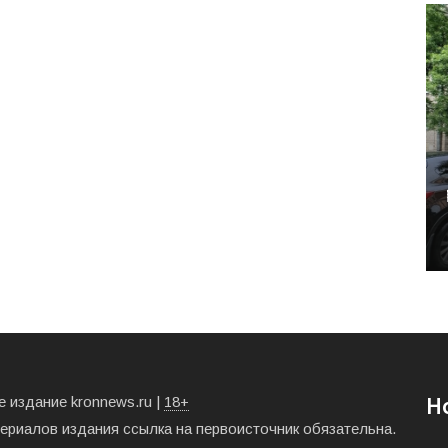
 издание kronnews.ru |
18+
Н
териалов издания ссылка на первоисточник обязательна.