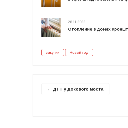
28.11.2022.
Отопление в домах Кроншт
закупки
Новый год
← ДТП у Докового моста