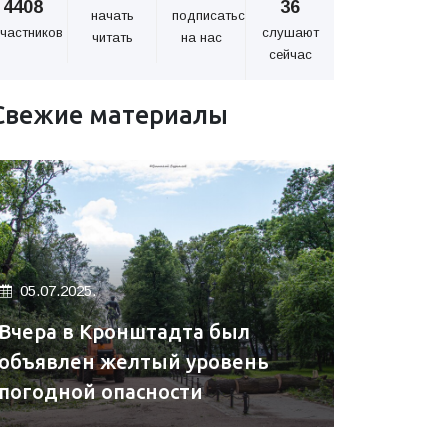
4408
36
начать
подписаться
частников
слушают
читать
на нас
сейчас
Свежие материалы
05.07.2025.
Вчера в Кронштадта был
объявлен желтый уровень
погодной опасности