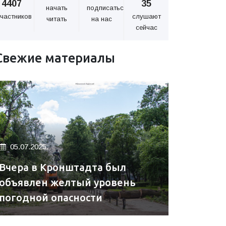
4407
35
начать
подписаться
частников
слушают
читать
на нас
сейчас
Свежие материалы
05.07.2025.
Вчера в Кронштадта был
объявлен желтый уровень
погодной опасности