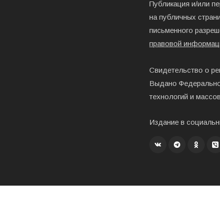
Публикация и/или п
на публичных страни
письменного разреш
правовой информац
Свидетельство о ре
Выдано Федерально
технологий и массо
Издание в социальн
Создание, хостинг и развитие – «Exholm»