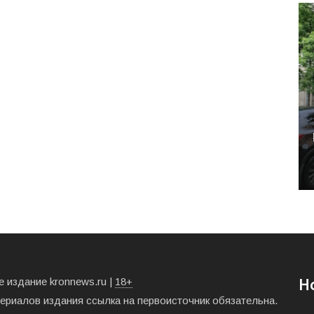
 издание kronnews.ru |
18+
Н
териалов издания ссылка на первоисточник обязательна.