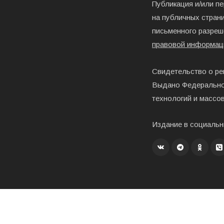
Публикация и/или п
на публичных страни
письменного разреш
правовой информац
Свидетельство о ре
Выдано Федерально
технологий и массо
Издание в социальн
Создание, хостинг и развитие – «Exholm»