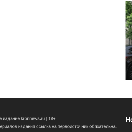
 издание kronnews.ru |
18+
Н
териалов издания ссылка на первоисточник обязательна.