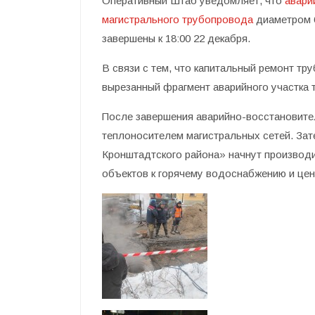
Оперативный Штаб уведомляет, что
авари
магистрального трубопровода
диаметром 6
завершены к 18:00 22 декабря.
В связи с тем, что капитальный ремонт тр
вырезанный фрагмент аварийного участка т
После завершения аварийно-восстановите
теплоносителем магистральных сетей. З
Кронштадтского района» начнут производ
объектов к горячему водоснабжению и це