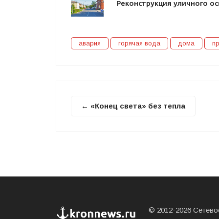
Реконструкция уличного о
авария
горячая вода
дома
п
← «Конец света» без тепла
© 2012-2026 Сетевое