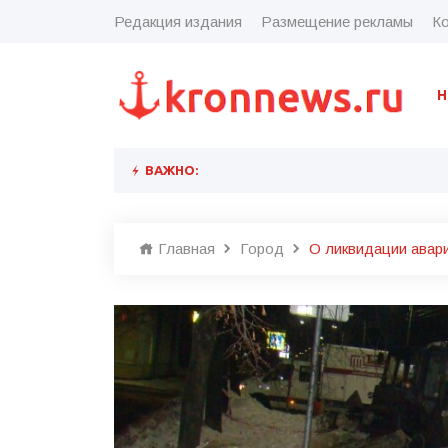
Редакция издания
Размещение рекламы
Ко
Н
ВАЖНО:
Главная
Город
О ликвидации авар