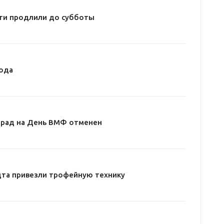
ти продлили до субботы
ода
арад на День ВМФ отменен
дта привезли трофейную технику