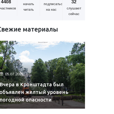
4408
32
начать
подписаться
частников
слушают
читать
на нас
сейчас
Свежие материалы
05.07.2025.
Вчера в Кронштадта был
объявлен желтый уровень
погодной опасности