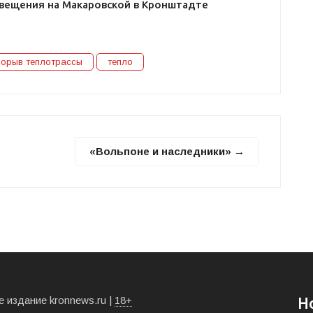
свещения на Макаровской в Кронштадте
рорыв теплотрассы
тепло
«Вольпоне и наследники» →
 издание kronnews.ru |
18+
Н