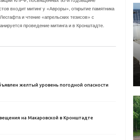
д акций КПРФ, посвященных 95-й годовщине
тов входит митинг у «Авроры», открытие памятника
Лесгафта и чтение «апрельских тезисов» с
ланируется проведение митинга и в Кронштадте.
бъявлен желтый уровень погодной опасности
свещения на Макаровской в Кронштадте