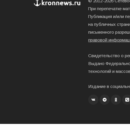
© 2012-2026 Сетевое
При перепечатке ма
Публикация и/или п
на публичных страни
письменного разреш
правовой информац
Свидетельство о ре
Выдано Федерально
технологий и массо
Издание в социальн