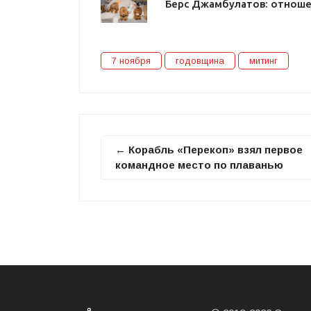
Берс Джамбулатов: отноше
7 ноября
годовщина
митинг
← Корабль «Перекоп» взял первое
командное место по плаванью