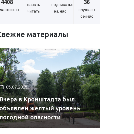
4408
36
начать
подписаться
частников
слушают
читать
на нас
сейчас
Свежие материалы
05.07.2025.
Вчера в Кронштадта был
объявлен желтый уровень
погодной опасности